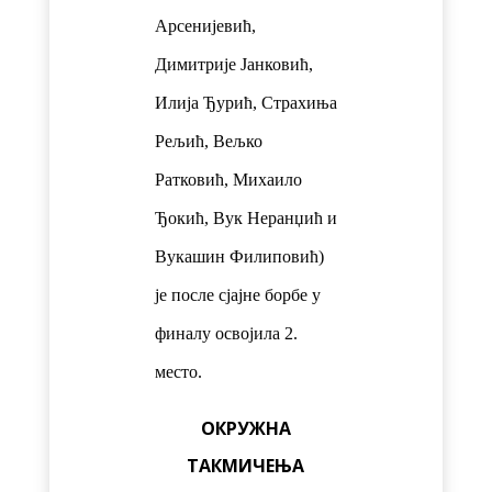
Арсенијевић,
Димитрије Јанковић,
Илија Ђурић, Страхиња
Рељић, Вељко
Ратковић, Михаило
Ђокић, Вук Неранџић и
Вукашин Филиповић)
је после сјајне борбе у
финалу освојила 2.
место.
ОКРУЖНА
ТАКМИЧЕЊА