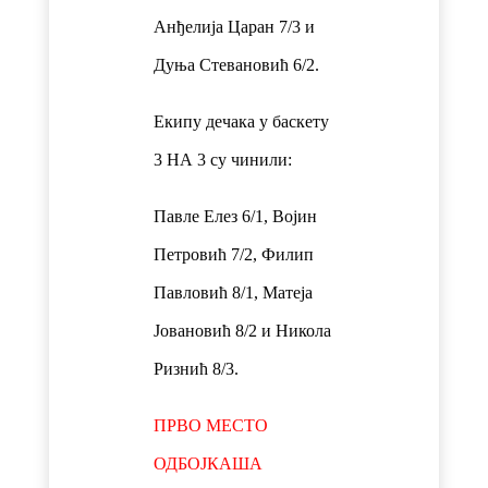
Анђелија Царан 7/3 и
Дуња Стевановић 6/2.
Екипу дечака у баскету
3 НА 3 су чинили:
Павле Елез 6/1, Војин
Петровић 7/2, Филип
Павловић 8/1, Матеја
Јовановић 8/2 и Никола
Ризнић 8/3.
ПРВО МЕСТО
ОДБОЈКАША