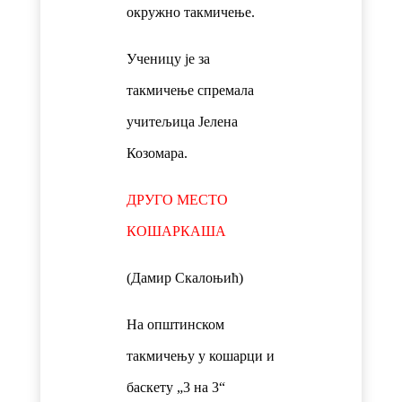
окружно такмичење.
Ученицу је за
такмичење спремала
учитељица Јелена
Козомара.
ДРУГО МЕСТО
КОШАРКАША
(Дамир Скалоњић)
На општинском
такмичењу у кошарци и
баскету „3 на 3“