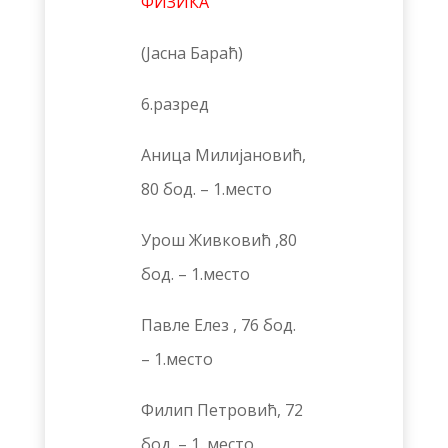
ФИЗИКА
(Јасна Бараћ)
6.разред
Аница Милијановић,
80 бод. – 1.место
Урош Живковић ,80
бод. – 1.место
Павле Елез , 76 бод.
– 1.место
Филип Петровић, 72
бод. – 1. место