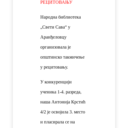
РЕЦИТОВАЊУ
Народна библиотека
„Свети Сава“ у
Аранђеловцу
организовала је
општинско такмичење
у рецитовању.
У конкуренцији
ученика 1-4. разреда,
наша Антонија Крстић
4/2 је освојила 3. место
и пласирала се на