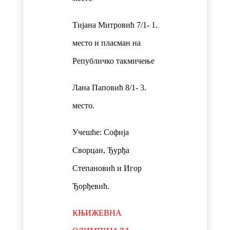
Тијана Митровић 7/1- 1.
место и пласман на
Републичко такмичење
Лана Паповић 8/1- 3.
место.
Учешће: Софија
Сворцан, Ђурђа
Степановић и Игор
Ђорђевић.
КЊИЖЕВНА