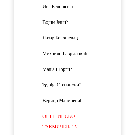
Ива Белошевац
Војин Јешић
Лазар Белошевац
Михаило Гавриловић
Маша Шоргић
Ђурђа Степановић
Верица Марићевић
ОПШТИНСКО
ТАКМИЧЕЊЕ У