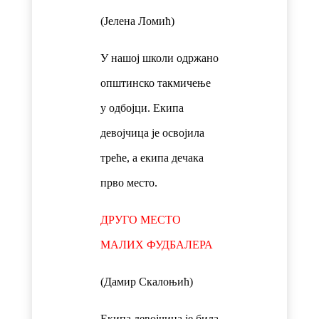
(Јелена Ломић)
У нашој школи одржано
општинско такмичење
у одбојци. Екипа
девојчица је освојила
треће, а екипа дечака
прво место.
ДРУГО МЕСТО
МАЛИХ ФУДБАЛЕРА
(Дамир Скалоњић)
Екипа девојчица је била