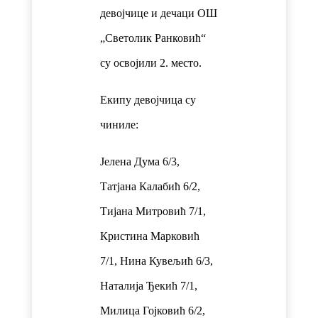
девојчице и дечаци ОШ
„Светолик Ранковић“
су освојили 2. место.
Екипу девојчица су
чиниле:
Јелена Дума 6/3,
Татјана Калабић 6/2,
Тијана Митровић 7/1,
Кристина Марковић
7/1, Нина Кувељић 6/3,
Наталија Ђекић 7/1,
Милица Гојковић 6/2,