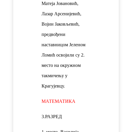
Матеја Јовановић,
Лазар Арсенијевић,
Војин Јаковљевић,
предвођени
наставницом Јеленом
Ломић освојили су 2.
место на окружном
такмичењу у
Крагујевцу.
МАТЕМАТИКА
3.РАЗРЕД
1. место- Василија