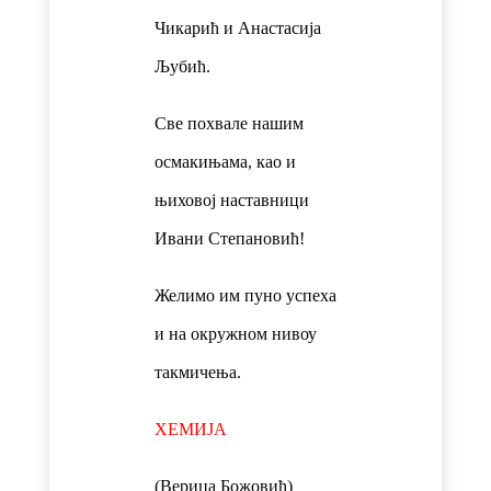
Чикарић и Анастасија
Љубић.
Све похвале нашим
осмакињама, као и
њиховој наставници
Ивани Степановић!
Желимо им пуно успеха
и на окружном нивоу
такмичења.
ХЕМИЈА
(Верица Божовић)