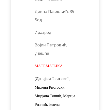
Дивна Павловић, 35
бод.
7.разред
Војин Петровић,
учешће
МАТЕМАТИКА
(Данијела Јовановић,
Милена Ристоски,
Мирјана Тошић, Марија
Ризнић, Јелена