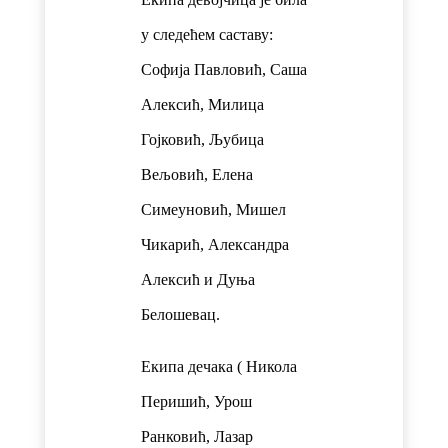
у следећем саставу:
Софија Павловић, Саша
Алексић, Милица
Гојковић, Љубица
Вељовић, Елена
Симеуновић, Мишел
Чикарић, Александра
Алексић и Дуња
Белошевац.
Екипа дечака ( Никола
Перишић, Урош
Ранковић, Лазар