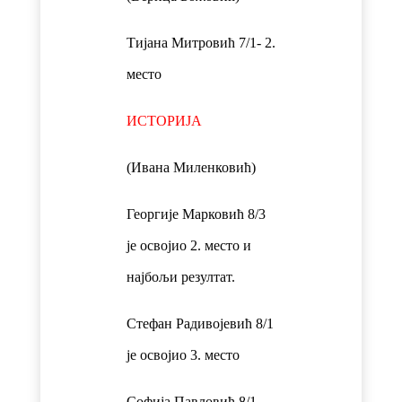
Тијана Митровић 7/1- 2.
место
ИСТОРИЈА
(Ивана Миленковић)
Георгије Марковић 8/3
је освојио 2. место и
најбољи резултат.
Стефан Радивојевић 8/1
је освојио 3. место
Софија Павловић 8/1 –