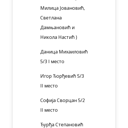
Милица Јовановић,
Светлана
Дамњановић и
Никола Настић )
Даница Михаиловић
5/3 I место
Игор Ђорђевић 5/3
II место
Софија Сворцан 5/2
II место
Ђурђа Степановић