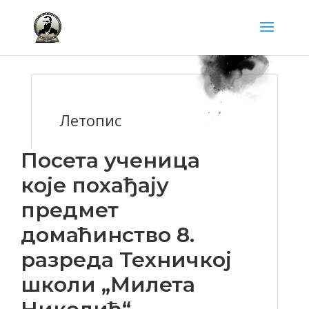
Летопис
Посета ученица
које похађају
предмет
домаћинство 8.
разреда Техничкој
школи „Милета