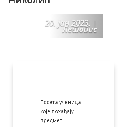
Николић“
20. јан 2023.
|
Летопис
Посета ученица
које похађају
предмет