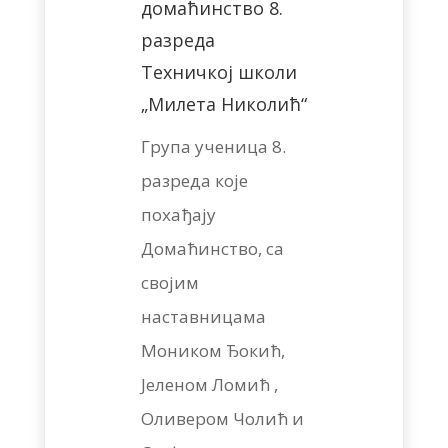
домаћинство 8.
разреда
Техничкој школи
„Милета Николић“
Група ученица 8.
разреда које
похађају
Домаћинство, са
својим
наставницама
Моником Ђокић,
Јеленом Ломић ,
Оливером Чолић и