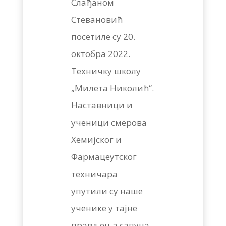
Слађаном
Стевановић
посетиле су 20.
октобра 2022.
Техничку школу
„Милета Николић“.
Наставници и
ученици смерова
Хемијског и
Фармацеутског
техничара
упутили су наше
ученике у тајне
прављења сапуна