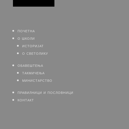
почетна
о школи
историјат
о светолику
обавештења
такмичења
министарство
правилници и пословници
контакт