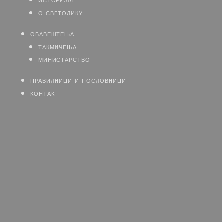
о светолику
обавештења
такмичења
министарство
правилници и пословници
контакт