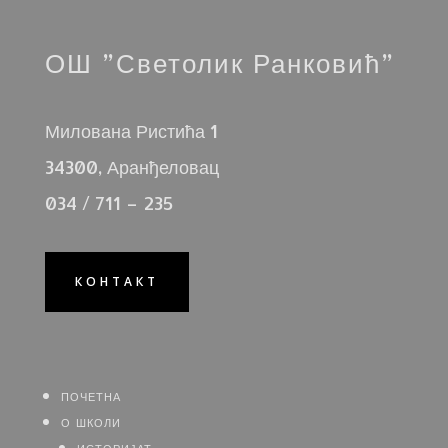
ОШ ”Светолик Ранковић”
Милована Ристића 1
34300, Аранђеловац
034 / 711 – 235
КОНТАКТ
почетна
о школи
историјат