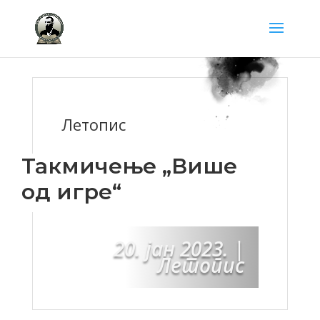
Летопис
Такмичење „Више
од игре“
20. јан 2023.
|
Летопис