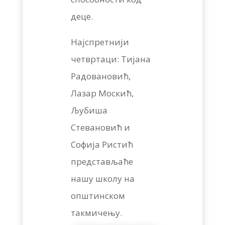
деце.
Најспретнији
четвртаци: Тијана
Радовановић,
Лазар Москић,
Љубиша
Стевановић и
Софија Ристић
представљаће
нашу школу на
општинском
такмичењу.