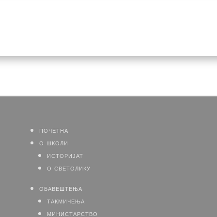
почетна
о школи
историјат
о светолику
обавештења
такмичења
министарство