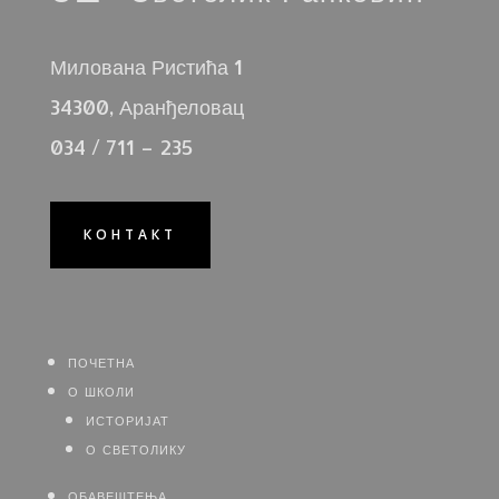
Милована Ристића 1
34300, Аранђеловац
034 / 711 – 235
КОНТАКТ
почетна
о школи
историјат
о светолику
обавештења