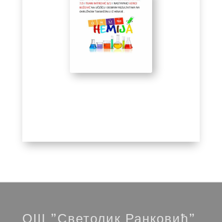
ОШ ”Светолик Ранковић”