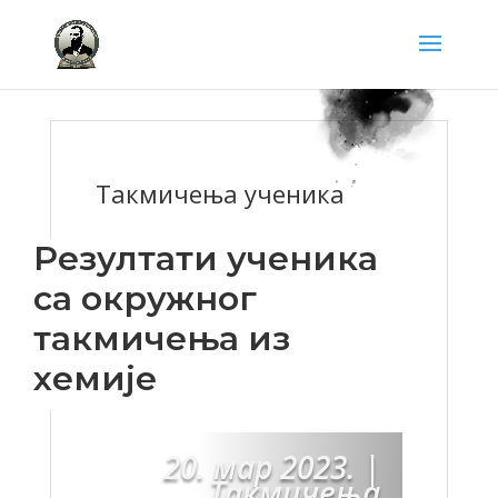
Такмичења ученика
Резултати ученика
са окружног
такмичења из
хемије
20. мар 2023.
|
Такмичења