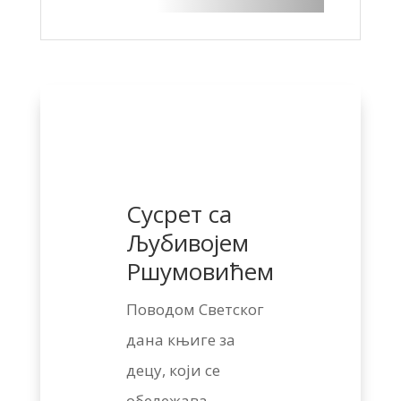
Сусрет са
Љубивојем
Ршумовићем
Поводом Светског
дана књиге за
децу, који се
обележава