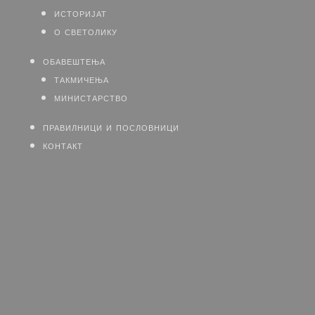
историјат
о светолику
обавештења
такмичења
министарство
правилници и пословници
контакт