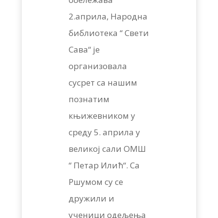
2.априла, Народна
библиотека “ Свети
Сава“ је
организовала
сусрет са нашим
познатим
књижевником у
среду 5. априла у
великој сали ОМШ
“ Петар Илић“. Са
Ршумом су се
дружили и
ученици одељења