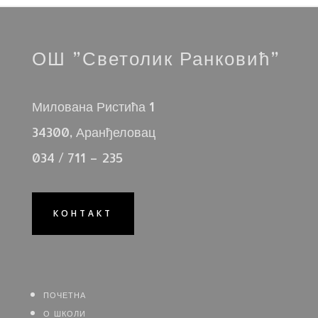
ОШ ”Светолик Ранковић”
Милована Ристића 1
34300, Аранђеловац
034 / 711 – 235
КОНТАКТ
почетна
о школи