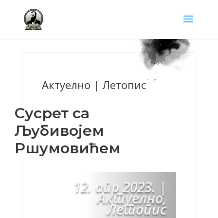
Актуелно | Летопис
Сусрет са
Љубивојем
Ршумовићем
12. апр 2023.
|
Актуелно
,
Летопис