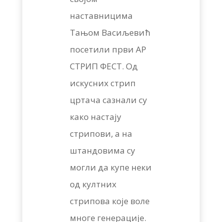
наставницима
Тањом Васиљевић
посетили први АР
СТРИП ФЕСТ. Од
искусних стрип
цртача сазнали су
како настају
стрипови, а на
штандовима су
могли да купе неки
од култних
стрипова које воле
многе генерације.