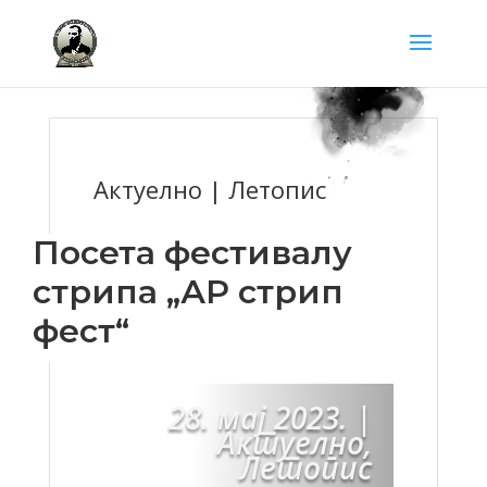
Актуелно | Летопис
Посета фестивалу
стрипа „АР стрип
фест“
28. мај 2023.
|
Актуелно
,
Летопис