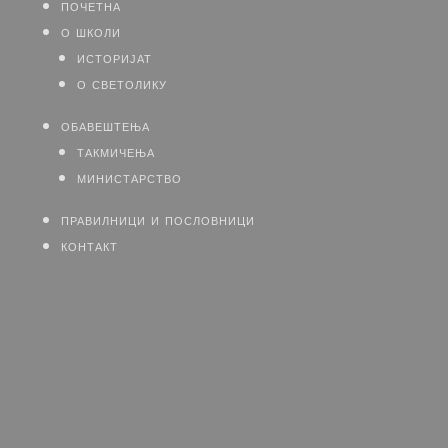
почетна
о школи
историјат
о светолику
обавештења
такмичења
министарство
правилници и пословници
контакт