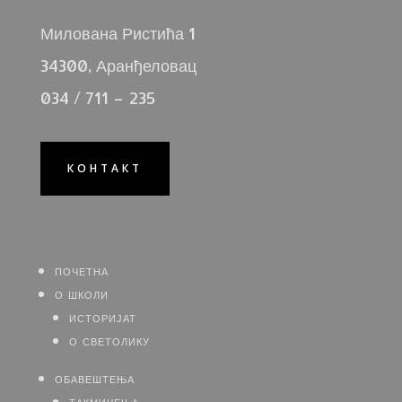
Милована Ристића 1
34300, Аранђеловац
034 / 711 – 235
КОНТАКТ
почетна
о школи
историјат
о светолику
обавештења
такмичења