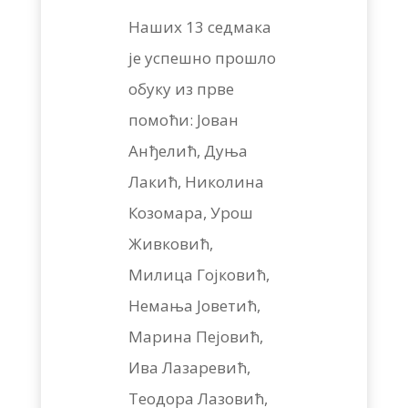
Наших 13 седмака
је успешно прошло
обуку из прве
помоћи: Јован
Анђелић, Дуња
Лакић, Николина
Козомара, Урош
Живковић,
Милица Гојковић,
Немања Јоветић,
Марина Пејовић,
Ива Лазаревић,
Теодора Лазовић,