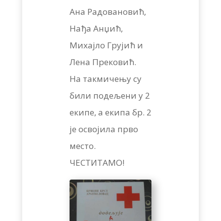
Ана Радовановић,
Нађа Анџић,
Михајло Грујић и
Лена Прековић.
На такмичењу су
били подељени у 2
екипе, а екипа бр. 2
је освојила прво
место.
ЧЕСТИТАМО!