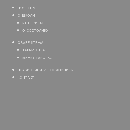
почетна
о школи
историјат
о светолику
обавештења
такмичења
министарство
правилници и пословници
контакт