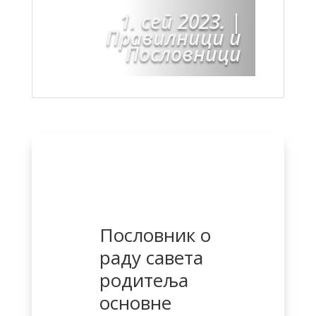
1. сеп 2023.
|
Правилници и
Пословници
Пословник о
раду савета
родитеља
основне