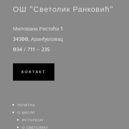
ОШ ”Светолик Ранковић”
Милована Ристића 1
34300, Аранђеловац
034 / 711 – 235
КОНТАКТ
почетна
о школи
историјат
о светолику