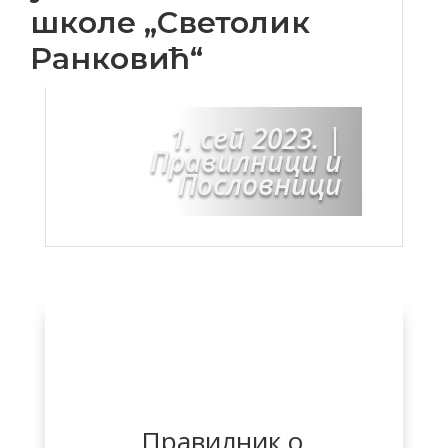
школе „Светолик
Ранковић“
1. сеп 2023.
|
Правилници и
Пословници
Правилник о