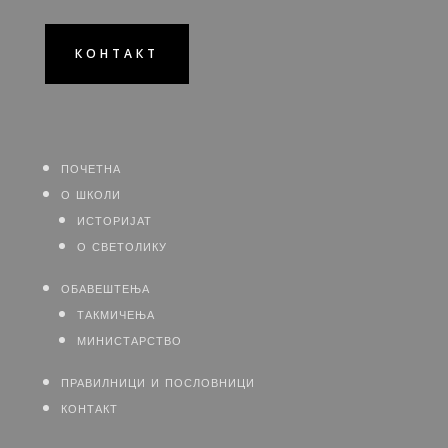
КОНТАКТ
почетна
о школи
историјат
о светолику
обавештења
такмичења
министарство
правилници и пословници
контакт