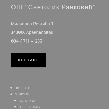
ОШ ”Светолик Ранковић”
Милована Ристића 1
34300, Аранђеловац
034 / 711 – 235
КОНТАКТ
почетна
о школи
историјат
о светолику